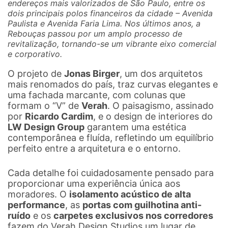
endereços mais valorizados de São Paulo, entre os
dois principais polos financeiros da cidade – Avenida
Paulista e Avenida Faria Lima. Nos últimos anos, a
Rebouças passou por um amplo processo de
revitalização, tornando-se um vibrante eixo comercial
e corporativo.
O projeto de
Jonas Birger
, um dos arquitetos
mais renomados do país, traz curvas elegantes e
uma fachada marcante, com colunas que
formam o “V” de
Verah
. O paisagismo, assinado
por
Ricardo Cardim
, e o design de interiores do
LW Design Group
garantem uma estética
contemporânea e fluída, refletindo um equilíbrio
perfeito entre a arquitetura e o entorno.
Cada detalhe foi cuidadosamente pensado para
proporcionar uma experiência única aos
moradores. O
isolamento acústico de alta
performance
, as
portas com guilhotina anti-
ruído
e os
carpetes exclusivos nos corredores
fazem do Verah Design Studios um lugar de