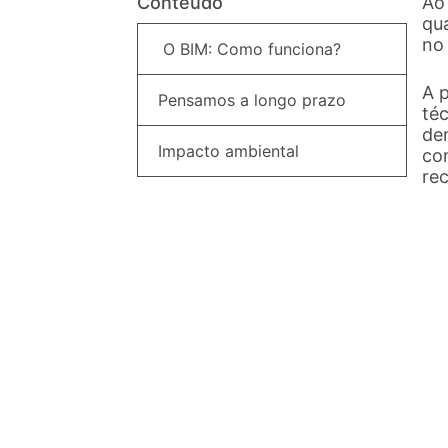
Conteúdo
Ao
qua
no
O BIM: Como funciona?
A p
Pensamos a longo prazo
té
de
Impacto ambiental
co
re