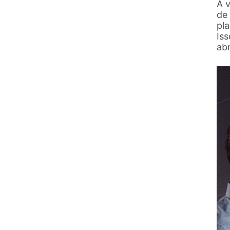
A v
de 
pl
Is
ab