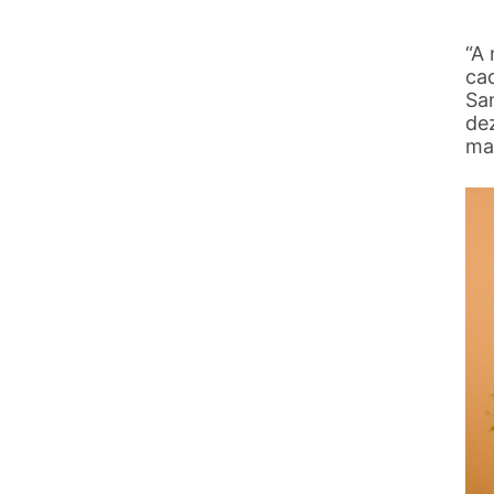
“A 
ca
San
de
ma