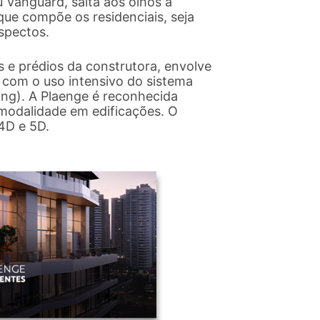
 Vanguard, salta aos olhos a
que compõe os residenciais, seja
aspectos.
s e prédios da construtora, envolve
 com o uso intensivo do sistema
ing). A Plaenge é reconhecida
modalidade em edificações. O
 4D e 5D.