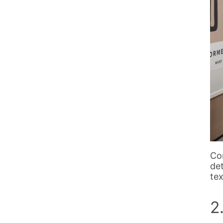
Co
det
te
2