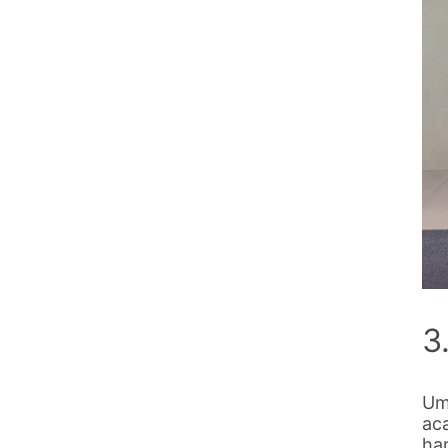
3
Um
ac
ha