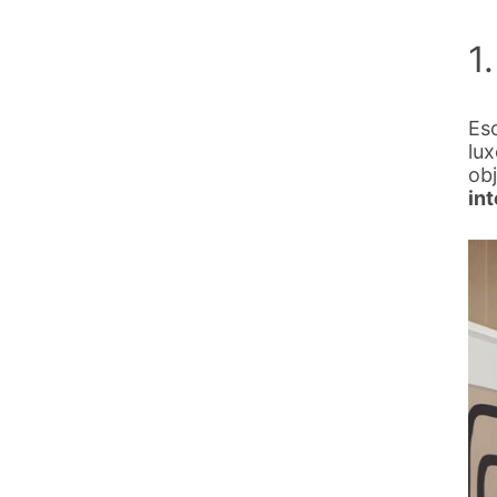
1
Esc
lu
ob
int