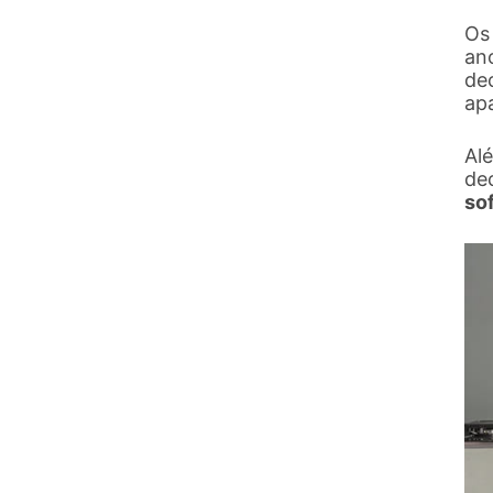
Os 
ano
de
ap
Al
de
so