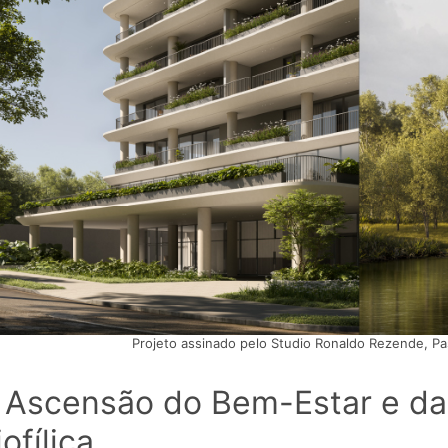
Projeto assinado pelo Studio Ronaldo Rezende, Pa
 Ascensão do Bem-Estar e da
iofílica