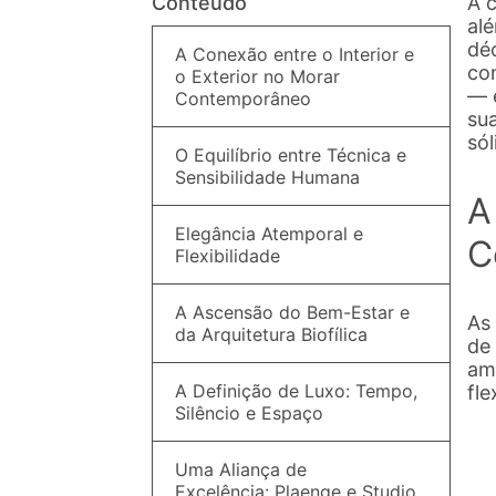
Conteúdo
A 
al
dé
A Conexão entre o Interior e
co
o Exterior no Morar
— 
Contemporâneo
su
só
O Equilíbrio entre Técnica e
Sensibilidade Humana
A
Elegância Atemporal e
C
Flexibilidade
A Ascensão do Bem-Estar e
As
da Arquitetura Biofílica
de
am
A Definição de Luxo: Tempo,
fle
Silêncio e Espaço
Uma Aliança de
Excelência: Plaenge e Studio