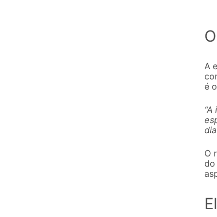
O
A e
com
é 
“A
esp
dia
O r
do 
as
E