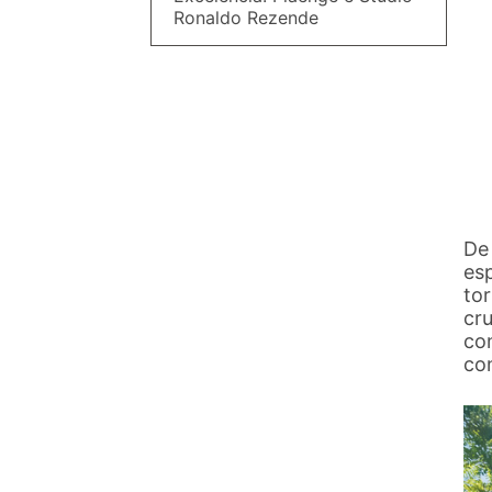
Ronaldo Rezende
De
es
tor
cru
con
co