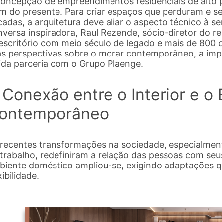
concepção de empreendimentos residenciais de alto p
ém do presente. Para criar espaços que perduram e s
cadas, a arquitetura deve aliar o aspecto técnico à 
nversa inspiradora, Raul Rezende, sócio-diretor do
escritório com meio século de legado e mais de 800 
as perspectivas sobre o morar contemporâneo, a imp
lida parceria com o Grupo Plaenge.
 Conexão entre o Interior e o 
ontemporâneo
 recentes transformações na sociedade, especialmen
 trabalho, redefiniram a relação das pessoas com seu
biente doméstico ampliou-se, exigindo adaptações qu
xibilidade.