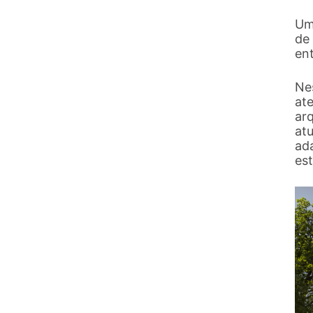
Um
de 
en
Ne
at
ar
at
ad
es